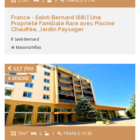
213m²
5
3
FRANCE-V134
France - Saint-Bernard (68) | Une
Propriété Familiale Rare avec Piscine
Chauffée, Jardin Paysager
Saint-Bernard
Maisons/Villas
VIEW DETAILS
€ 117 700
À VENDRE
75m²
2
1
FRANCE-V130