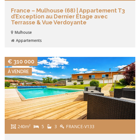
France – Mulhouse (68) | Appartement T3
d’Exception au Dernier Étage avec
Terrasse & Vue Verdoyante
Mulhouse
Appartements
VIEW DETAILS
€ 310 000
À VENDRE
240m²
5
3
FRANCE-V133