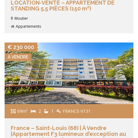
LOCATION-VENTE – APPARTEMENT DE
STANDING 5.5 PIÈCES (150 m²)
Moutier
Appartements
VIEW DETAILS
€ 230 000
À VENDRE
69m²
2
1
FRANCE-V131
France – Saint-Louis (68) | À Vendre
|Appartement F3 lumineux d’exception au