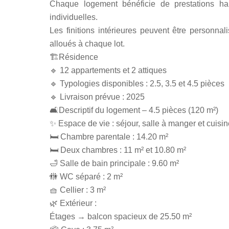
Chaque logement bénéficie de prestations h
individuelles.
Les finitions intérieures peuvent être personna
alloués à chaque lot.
🏗️Résidence
🔹 12 appartements et 2 attiques
🔹 Typologies disponibles : 2.5, 3.5 et 4.5 pièces
🔹 Livraison prévue : 2025
🛋️Descriptif du logement – 4.5 pièces (120 m²)
✨ Espace de vie : séjour, salle à manger et cuisi
🛏️ Chambre parentale : 14.20 m²
🛏️ Deux chambres : 11 m² et 10.80 m²
🛁 Salle de bain principale : 9.60 m²
🚻 WC séparé : 2 m²
🧺 Cellier : 3 m²
🌿 Extérieur :
Étages → balcon spacieux de 25.50 m²