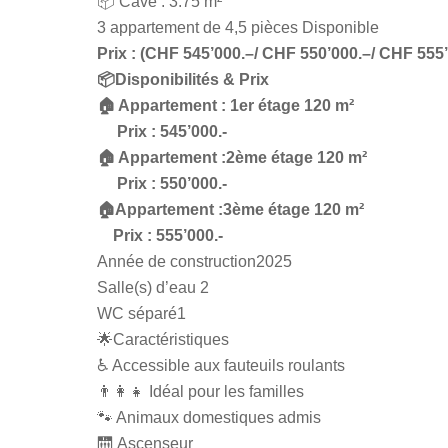
📦 Cave : 3.75 m²
3 appartement de 4,5 pièces Disponible
Prix : (CHF 545’000.–/ CHF 550’000.–/ CHF 555’
📦Disponibilités & Prix
🏠 Appartement : 1er étage 120 m²
Prix : 545’000.-
🏠 Appartement :2ème étage 120 m²
Prix : 550’000.-
🏠Appartement :3ème étage 120 m²
Prix : 555’000.-
Année de construction2025
Salle(s) d’eau 2
WC séparé1
🌟Caractéristiques
♿ Accessible aux fauteuils roulants
👨‍👩‍👧 Idéal pour les familles
🐾 Animaux domestiques admis
🛗 Ascenseur