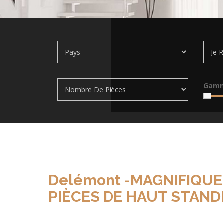
Gamm
Delémont -MAGNIFIQUE
PIÈCES DE HAUT STAND