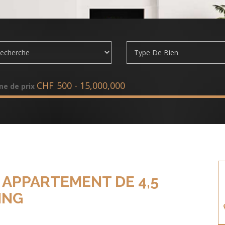
CHF
e de prix
 APPARTEMENT DE 4,5
ING