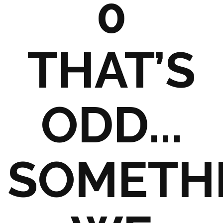
0
THAT’S
ODD...
SOMETH